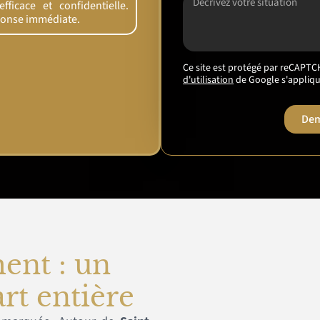
ficace et confidentielle.
ponse immédiate.
Ce site est protégé par reCAPTC
d'utilisation
de Google s'appliqu
Dem
ent : un
rt entière