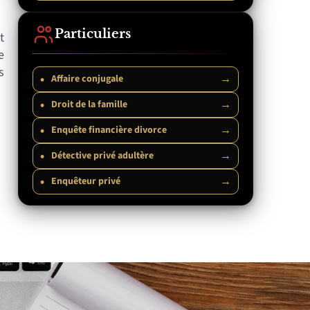
Particuliers
t
e
s
•
→
Affaire conjugale
•
→
Droit de la famille
•
→
Enquête financière divorce
•
→
Détective privé adultère
•
→
Enquêteur privé