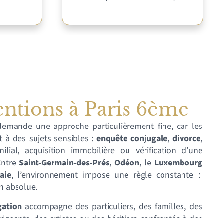
entions à Paris 6ème
emande une approche particulièrement fine, car les
 à des sujets sensibles :
enquête conjugale
,
divorce
,
ilial, acquisition immobilière ou vérification d’une
 Entre
Saint-Germain-des-Prés
,
Odéon
, le
Luxembourg
aie
, l’environnement impose une règle constante :
on absolue.
gation
accompagne des particuliers, des familles, des