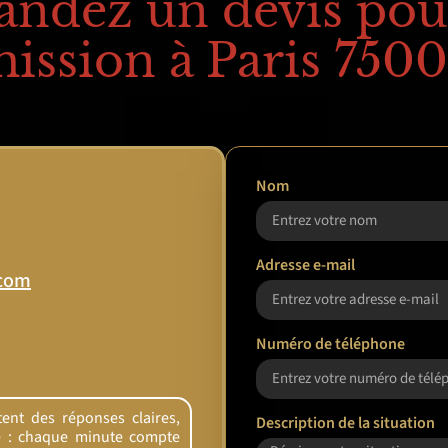
ndez un devis pou
ission à Paris 750
Nom
Adresse e-mail
.com
Numéro de téléphone
ent des réponses claires,
Description de la situation
re : chaque minute compte