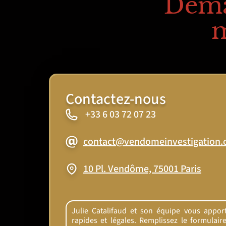
Dema
m
Contactez-nous
+33 6 03 72 07 23
contact@vendomeinvestigation
10 Pl. Vendôme, 75001 Paris
Julie Catalifaud et son équipe vous apport
rapides et légales. Remplissez le formulai