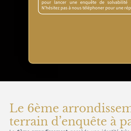
pour lancer une enquête de solvabilité ef
N’hésitez pas à nous téléphoner pour une ré
Le 6ème arrondissem
terrain d’enquête à pa