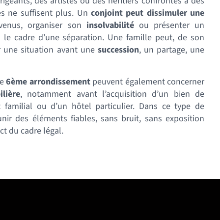
irigeants, des artistes ou des héritiers confrontés à des
es ne suffisent plus. Un
conjoint peut dissimuler une
evenus, organiser son
insolvabilité
ou présenter un
le cadre d’une séparation. Une famille peut, de son
cir une situation avant une
succession
, un partage, une
le
6ème arrondissement
peuvent également concerner
lière
, notamment avant l’acquisition d’un bien de
 familial ou d’un hôtel particulier. Dans ce type de
éunir des éléments fiables, sans bruit, sans exposition
ict du cadre légal.