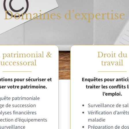
Domaines d’expertise
t patrimonial &
Droit du
successoral
travail
tions pour sécuriser et
Enquêtes pour antici
ser votre patrimoine.
traiter les conflits l
l’emploi.
uête patrimoniale
ige de succession
Surveillance de sal
lyses financières
Vérification d’arrêt
ection d’équipements
maladie
surveillance
Préparation de dos