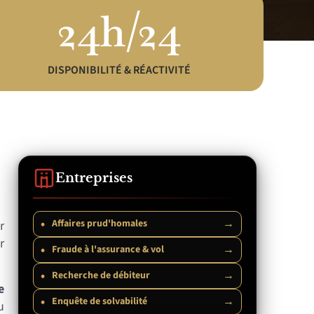
24h/24
DISPONIBILITÉ & RÉACTIVITÉ
Entreprises
•
→
Affaires prud'homales
r
r
•
→
Fraude à l'assurance & vol
•
→
Recherche de débiteur
e
•
→
Enquête de solvabilité
u