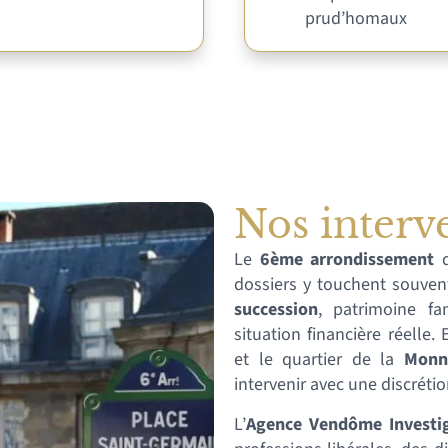
prud’homaux
Nos interv
Le
6ème arrondissement
d
dossiers y touchent souvent
succession
, patrimoine fam
situation financière réelle.
et le quartier de la
Monn
intervenir avec une discréti
L’
Agence Vendôme Investi