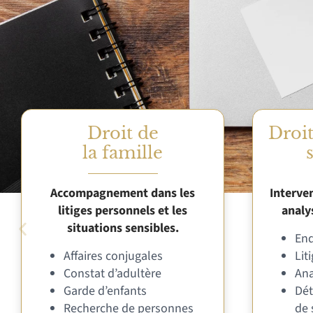
Droit de
Droi
la famille
Accompagnement dans les
Interven
litiges personnels et les
analy
situations sensibles.
Enq
Affaires conjugales
Lit
Constat d’adultère
Ana
Garde d’enfants
Dét
Recherche de personnes
de 