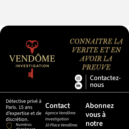
CONNAITRE LA
VERITE ET EN
AVOIR LA
PREUVE
Contactez-
nous
Détective privé à
Contact
Abonnez
Paris. 15 ans
vous à
d’expertise et de
Agence Vendôme
discrétion.
Investigation
notre
Numéros
10 Place Vendôme
,