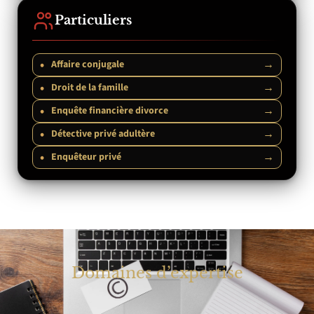
Particuliers
•
→
Affaire conjugale
•
→
Droit de la famille
•
→
Enquête financière divorce
•
→
Détective privé adultère
•
→
Enquêteur privé
Domaines d’expertise