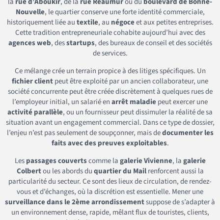
la
rue d’Aboukir
, de la
rue Réaumur
ou du
boulevard de Bonne-
Nouvelle
, le quartier conserve une forte identité commerciale,
historiquement liée au
textile
, au
négoce
et aux petites entreprises.
Cette tradition entrepreneuriale cohabite aujourd’hui avec des
agences web
, des
startups
, des bureaux de conseil et des sociétés
de services.
Ce mélange crée un terrain propice à des litiges spécifiques. Un
fichier client
peut être exploité par un ancien collaborateur, une
société concurrente peut être créée discrètement à quelques rues de
l’employeur initial, un salarié en
arrêt maladie
peut exercer une
activité parallèle
, ou un fournisseur peut dissimuler la réalité de sa
situation avant un engagement commercial. Dans ce type de dossier,
l’enjeu n’est pas seulement de soupçonner, mais de
documenter les
faits avec des preuves exploitables
.
Les
passages couverts
comme la
galerie Vivienne
, la
galerie
Colbert
ou les abords du
quartier du Mail
renforcent aussi la
particularité du secteur. Ce sont des lieux de circulation, de rendez-
vous et d’échanges, où la discrétion est essentielle. Mener une
surveillance dans le 2ème arrondissement
suppose de s’adapter à
un environnement dense, rapide, mêlant flux de touristes, clients,