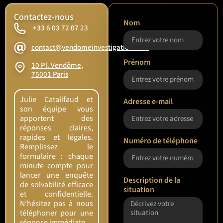
Contactez-nous
Nom
+33 6 03 72 07 23
contact@vendomeinvestigation.com
Prénom
10 Pl. Vendôme,
75001 Paris
Julie Catalifaud et
Adresse e-mail
son équipe vous
apportent des
réponses claires,
rapides et légales.
Numéro de téléphone
Remplissez le
formulaire : chaque
minute compte pour
lancer une enquête
Description de la
de solvabilité efficace
situation
et confidentielle.
N’hésitez pas à nous
téléphoner pour une
réponse immédiate.