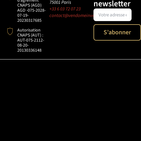
d’agrément
newsletter
75001
Paris
CNAPS (AGD)
+33 6 03 72 07 23
AGD -075-2028-
07-19-
contact@vendomeinvestigation.com
20230317685
Autorisation
S’abonner
CNAPS (AUT) :
AUT-075-2112-
08-20-
20130336148