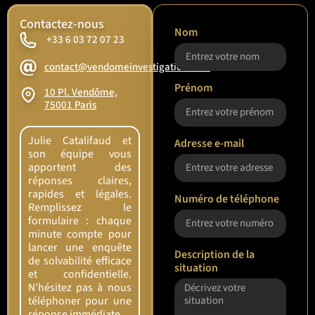
Contactez-nous
Nom
+33 6 03 72 07 23
contact@vendomeinvestigation.com
Prénom
10 Pl. Vendôme,
75001 Paris
Julie Catalifaud et
Adresse e-mail
son équipe vous
apportent des
réponses claires,
rapides et légales.
Numéro de téléphone
Remplissez le
formulaire : chaque
minute compte pour
lancer une enquête
Description de la
de solvabilité efficace
situation
et confidentielle.
N’hésitez pas à nous
téléphoner pour une
réponse immédiate.