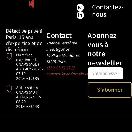
Contactez-
nous
Détective privé à
Contact
Abonnez
Paris. 15 ans
vous à
d’expertise et de
Agence Vendôme
discrétion.
Investigation
notre
Numéros
10 Place Vendôme
,
d’agrément
newsletter
75001
Paris
CNAPS (AGD)
+33 6 03 72 07 23
AGD -075-2028-
07-19-
contact@vendomeinvestigation.com
20230317685
Autorisation
S’abonner
CNAPS (AUT) :
AUT-075-2112-
08-20-
20130336148