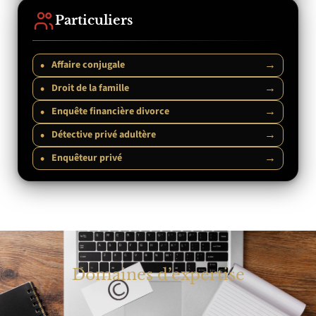
Particuliers
•
→
Affaire conjugale
•
→
Droit de la famille
•
→
Enquête financière divorce
•
→
Détective privé adultère
•
→
Enquêteur privé
Domaines d’expertise