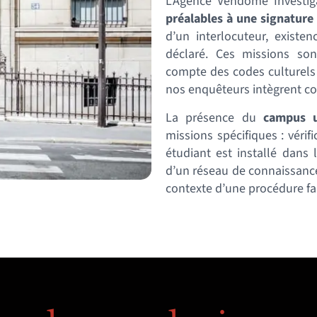
L’Agence Vendôme Investig
préalables à une signature
d’un interlocuteur, exist
déclaré. Ces missions so
compte des codes culturel
nos enquêteurs intègrent co
La présence du
campus u
missions spécifiques : véri
étudiant est installé dans 
d’un réseau de connaissance
contexte d’une procédure fam