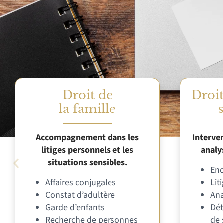
Droit de
Droi
la famille
Accompagnement dans les
Interven
litiges personnels et les
analy
situations sensibles.
Enq
Affaires conjugales
Lit
Constat d’adultère
Ana
Garde d’enfants
Dét
Recherche de personnes
de 