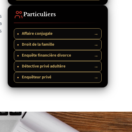
Particuliers
s
a
s
•
→
Affaire conjugale
•
→
Droit de la famille
•
→
Enquête financière divorce
•
→
Détective privé adultère
•
→
Enquêteur privé