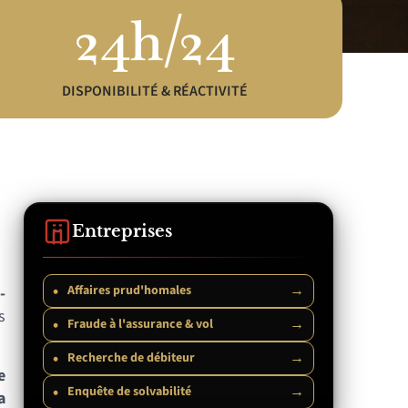
24h/24
DISPONIBILITÉ & RÉACTIVITÉ
Entreprises
•
→
Affaires prud'homales
-
s
•
→
Fraude à l'assurance & vol
•
→
Recherche de débiteur
e
•
→
Enquête de solvabilité
a