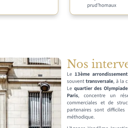
prud’homaux
Nos interv
Le
13ème arrondissement
souvent
transversale
, à la 
Le
quartier des Olympiade
Paris
, concentre un résea
commerciales et de struct
partenaires sont difficile
méthodique.