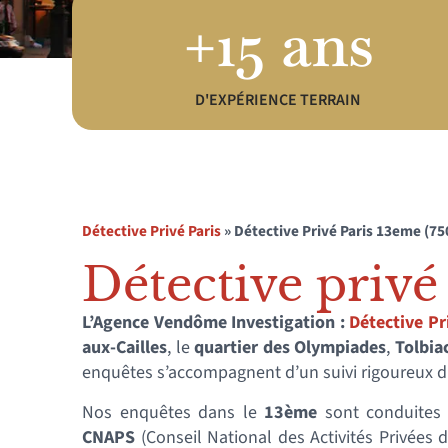
+15 ans
D'EXPÉRIENCE TERRAIN
Détective Privé Paris
»
Détective Privé Paris 13eme (75
Détective privé 
L’Agence Vendôme Investigation :
Détective Pr
aux-Cailles
, le
quartier des Olympiades
,
Tolbia
enquêtes s’accompagnent d’un suivi rigoureux du
Nos enquêtes dans le
13ème
sont conduites 
CNAPS
(Conseil National des Activités Privées d