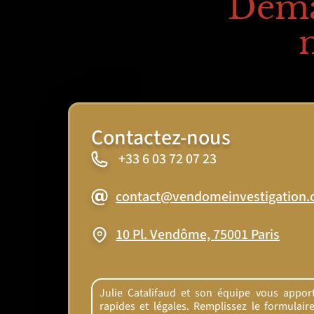
Dema
Contactez-nous
+33 6 03 72 07 23
contact@vendomeinvestigation
10 Pl. Vendôme, 75001 Paris
Julie Catalifaud et son équipe vous apport
rapides et légales. Remplissez le formulai