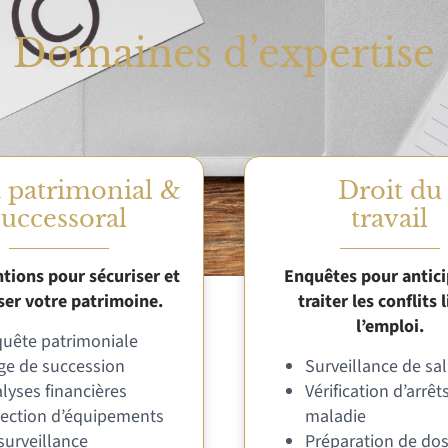
Domaines d’expertise
t patrimonial &
Droit du
successoral
travail
tions pour sécuriser et
Enquêtes pour antici
ser votre patrimoine.
traiter les conflits l
l’emploi.
uête patrimoniale
ige de succession
Surveillance de sal
lyses financières
Vérification d’arrêt
ection d’équipements
maladie
surveillance
Préparation de dos