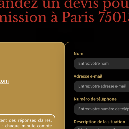
ndez un devis pou
mission à Paris 7501
Nom
Adresse e-mail
.com
Numéro de téléphone
ent des réponses claires,
Description de la situation
re : chaque minute compte