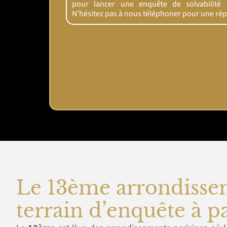
pour lancer une enquête de solvabilité ef
N’hésitez pas à nous téléphoner pour une ré
Le 13ème arrondisse
terrain d’enquête à pa