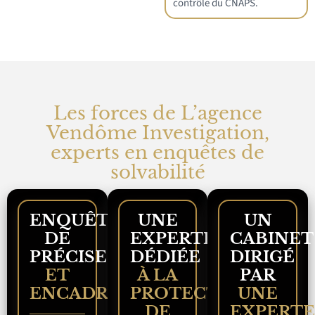
contrôle du
CNAPS
.
Les forces de L’agence
Vendôme Investigation,
experts en enquêtes de
solvabilité
ENQUÊTES
UNE
UN
DE
EXPERTISE
CABINET
PRÉCISES
DÉDIÉE
DIRIGÉ
ET
À LA
PAR
ENCADRÉES
PROTECTION
UNE
DE
EXPERT