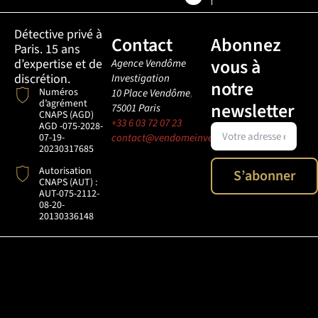
Détective privé à
Contact
Abonnez
Paris. 15 ans
vous à
d’expertise et de
Agence Vendôme
discrétion.
Investigation
notre
Numéros
10 Place Vendôme
,
d’agrément
newsletter
75001
Paris
CNAPS (AGD)
+33 6 03 72 07 23
AGD -075-2028-
07-19-
contact@vendomeinvestigation.com
20230317685
Autorisation
S’abonner
CNAPS (AUT) :
AUT-075-2112-
08-20-
20130336148