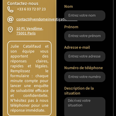
Contactez-nous
Nom
+33 6 03 72 07 23
contact@vendomeinvestigation.com
Prénom
10 Pl. Vendôme,
75001 Paris
Julie Catalifaud et
Adresse e-mail
son équipe vous
apportent des
réponses claires,
rapides et légales.
Numéro de téléphone
Remplissez le
formulaire : chaque
minute compte pour
lancer une enquête
Description de la
de solvabilité efficace
situation
et confidentielle.
N’hésitez pas à nous
téléphoner pour une
réponse immédiate.