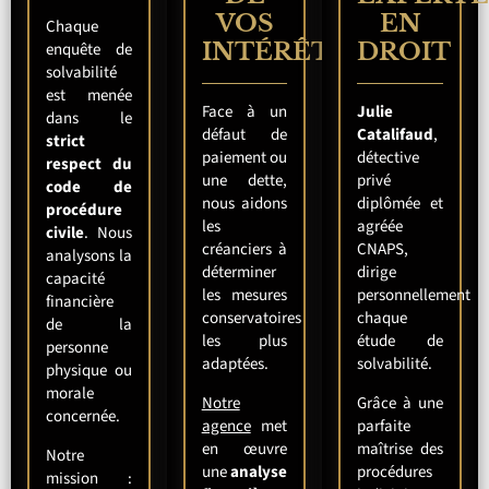
VOS
EN
Chaque
INTÉRÊTS
DROIT
enquête de
solvabilité
est menée
Face à un
Julie
dans le
défaut de
Catalifaud
,
strict
paiement ou
détective
respect du
une dette,
privé
code de
nous aidons
diplômée et
procédure
les
agréée
civile
. Nous
créanciers à
CNAPS,
analysons la
déterminer
dirige
capacité
les mesures
personnellement
financière
conservatoires
chaque
de la
les plus
étude de
personne
adaptées.
solvabilité.
physique ou
morale
Notre
Grâce à une
concernée.
agence
met
parfaite
en œuvre
maîtrise des
Notre
une
analyse
procédures
mission :