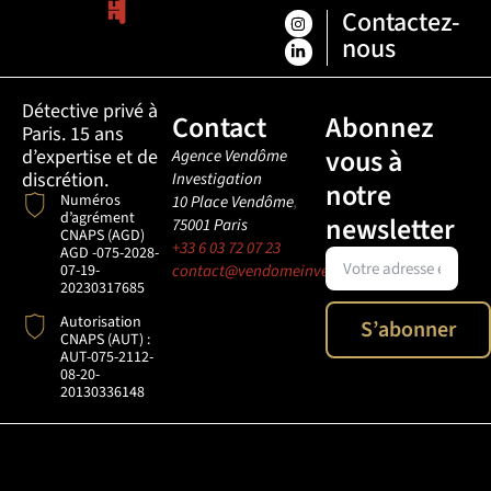
Contactez-
nous
Détective privé à
Contact
Abonnez
Paris. 15 ans
vous à
d’expertise et de
Agence Vendôme
discrétion.
Investigation
notre
Numéros
10 Place Vendôme
,
d’agrément
newsletter
75001
Paris
CNAPS (AGD)
+33 6 03 72 07 23
AGD -075-2028-
07-19-
contact@vendomeinvestigation.com
20230317685
Autorisation
S’abonner
CNAPS (AUT) :
AUT-075-2112-
08-20-
20130336148