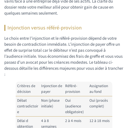
vains face à une entreprise déjà vide de ses actifs. La clarté du
dossier reste votre meilleur allié pour obtenir gain de cause en
quelques semaines seulement.
Injonction versus référé-provision
Le choix entre l’injonction et le référé-provision dépend de votre
besoin de contradiction immédiate. L’injonction de payer offre un
effet de surprise total car le débiteur n’est pas convoqué à
l’audience initiale. Vous économisez des frais de greffe et vous vous
passez d’un avocat pour les créances modestes. Le tableau ci-
dessous détaille les différences majeures pour vous aider à trancher
:
Critères de
Injonction de
Référé-
Assignation
décision
payer
provision
au fond
Débat
Non (phase
Oui
Oui (procès
contradictoir
initiale)
(audience
complet)
e
obligatoire)
Délai d
4 à 8
2 à 4 mois
12 à 18 mois
obtention
semaines