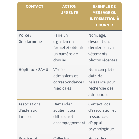
CONTACT
ACTION
EXEMPLE DE
URGENTE
MESSAGE OU
INFORMATION À
FOURNIR
Police /
Faire un
Nom, âge,
Gendarmerie
signalement
description,
formel et obtenir
dernier lieu vu,
un numéro de
vêtements,
dossier
photos récentes
Hôpitaux / SAMU
Vérifier
Nom complet et
admissions et
date de
correspondances
naissance pour
médicales
recherche des
admissions
Associations
Demander
Contact local
d’aide aux
soutien pour
d’association et
familles
diffusion et
ressources
accompagnement
d’appui
psychologique
Proches et
Collecter
Heure, lieu,