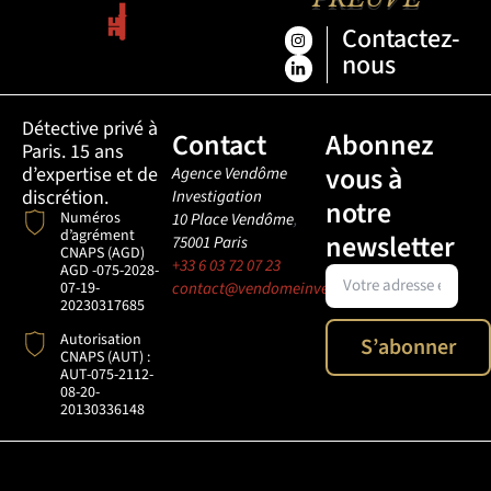
Contactez-
nous
Détective privé à
Contact
Abonnez
Paris. 15 ans
vous à
d’expertise et de
Agence Vendôme
discrétion.
Investigation
notre
Numéros
10 Place Vendôme
,
d’agrément
newsletter
75001
Paris
CNAPS (AGD)
+33 6 03 72 07 23
AGD -075-2028-
07-19-
contact@vendomeinvestigation.com
20230317685
Autorisation
S’abonner
CNAPS (AUT) :
AUT-075-2112-
08-20-
20130336148